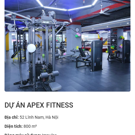
DỰ ÁN APEX FITNESS
Địa chỉ:
52 Lĩnh Nam, Hà Nội
Diện tích:
800 m²