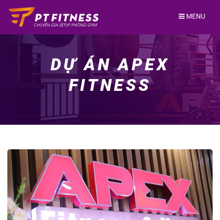
Skip
to
MENU
content
DỰ ÁN APEX
FITNESS