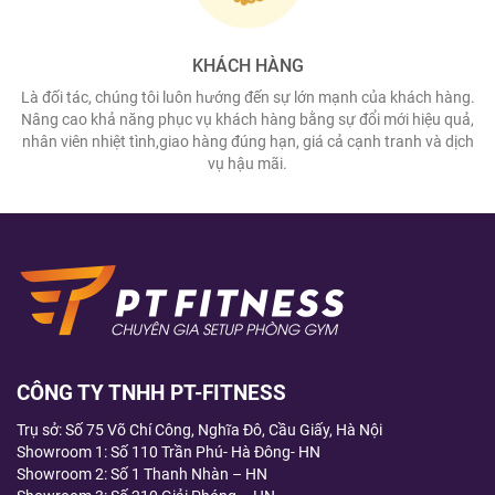
KHÁCH HÀNG
Là đối tác, chúng tôi luôn hướng đến sự lớn mạnh của khách hàng.
Nâng cao khả năng phục vụ khách hàng bằng sự đổi mới hiệu quả,
nhân viên nhiệt tình,giao hàng đúng hạn, giá cả cạnh tranh và dịch
vụ hậu mãi.
CÔNG TY TNHH PT-FITNESS
Trụ sở: Số 75 Võ Chí Công, Nghĩa Đô, Cầu Giấy, Hà Nội
Showroom 1: Số 110 Trần Phú- Hà Đông- HN
Showroom 2: Số 1 Thanh Nhàn – HN