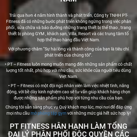
Trải qua hơn 4 năm hình thành và phát triển, Công ty TNHH PT-
Fitness đã có những bước phát triển không ngừng trong việc phân
phối , sửa chữa và bảo dưỡng những trang thiết bị thể thao , trang
thiết bị phòng GYM , khách sạn, Villa, Resort và các trung tâm tổ
hợp thể thao hàng đầu Việt Nam.
Với phương châm “Sự hài lòng và thành công của bạn là tiêu chí
phát triển của chúng tôi”.
• PT – Fitness luôn mong muốn mang đến những sản phẩm có chất
lượng tốt nhất, phù hợp với nhu cầu, sức khỏe của người tiêu dùng
Việt Nam.
• PT – Fitness có một đội ngũ nhân viên làm việc nhiệt tình, năng
động, với bề dày kinh nghiệm cao sẽ tư vấn giúp khách hàng chọn
được những sản phẩm phù hợp với từng nhu cầu của bạn.
Chúng tôi sẵn sàng phục vụ Quý khách mọi lúc, mọi nơi để đáp ứng
mọi nhu cầu
mở phòng tập gym
với những mức giá hết sức hợp lý!
PT FITNESS HÂN HẠNH LÀM TỔNG
ĐẠI LÝ PHÂN PHỐI ĐỘC QUYỀN CÁC