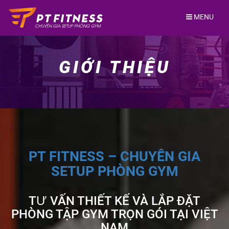
Skip
to
MENU
content
GIỚI THIỆU
PT FITNESS – CHUYÊN GIA
SETUP PHÒNG GYM
TƯ VẤN THIẾT KẾ VÀ LẮP ĐẶT
PHÒNG TẬP GYM TRỌN GÓI TẠI VIỆT
NAM