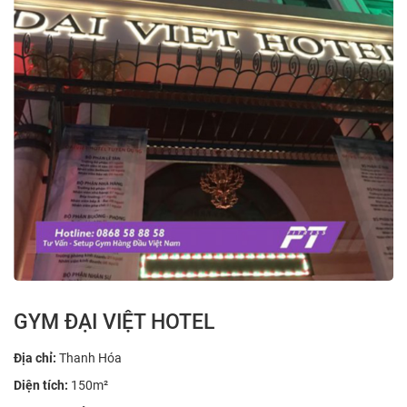
GYM ĐẠI VIỆT HOTEL
Địa chỉ:
Thanh Hóa
Diện tích:
150m²