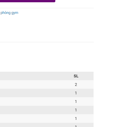
p phòng gym
SL
2
1
1
1
1