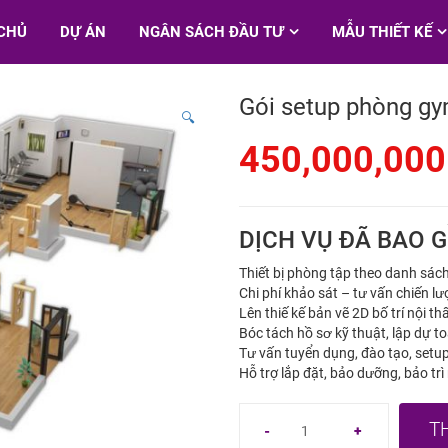
CHỦ
DỰ ÁN
NGÂN SÁCH ĐẦU TƯ
MẪU THIẾT KẾ
Gói setup phòng gy
🔍
450,000,00
DỊCH VỤ ĐÃ BAO 
Thiết bị phòng tập theo danh sách
Chi phí khảo sát – tư vấn chiến l
Lên thiế kế bản vẽ 2D bố trí nội 
Bóc tách hồ sơ kỹ thuật, lập dự t
Tư vấn tuyển dụng, đào tạo, setup
Hỗ trợ lắp đặt, bảo dưỡng, bảo t
T
Gói
-
+
setup