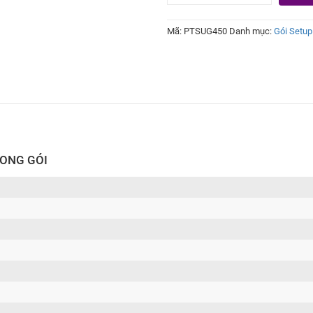
phòng
gym
Mã:
PTSUG450
Danh mục:
Gói Setu
450tr
số
lượng
RONG GÓI