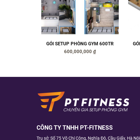
GÓI SETUP PHÒNG GYM 600TR
GÓ
600,000,000
₫
CÔNG TY TNHH PT-FITNESS
Trụ sở: Số 75 Võ Chí Công, Nghĩa Đô, Cầu Giấy, Hà Nội