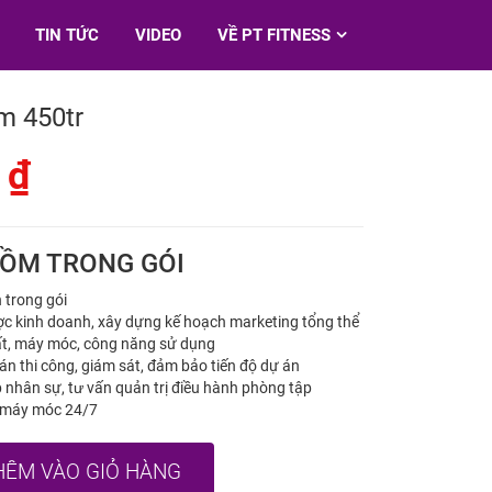
TIN TỨC
VIDEO
VỀ PT FITNESS
m 450tr
0
₫
GỒM TRONG GÓI
 trong gói
ược kinh doanh, xây dựng kế hoạch marketing tổng thể
thất, máy móc, công năng sử dụng
oán thi công, giám sát, đảm bảo tiến độ dự án
 nhân sự, tư vấn quản trị điều hành phòng tập
rì máy móc 24/7
HÊM VÀO GIỎ HÀNG