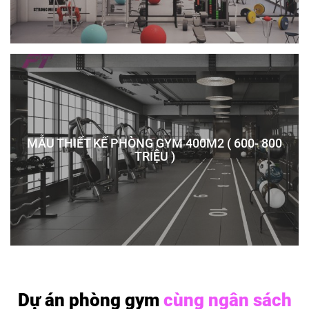
MẪU THIẾT KẾ PHÒNG GYM 400M2 ( 600- 800
TRIỆU )
Dự án phòng gym
cùng ngân sách