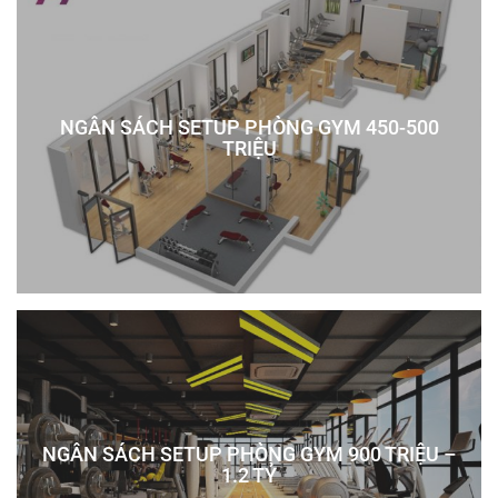
NGÂN SÁCH SETUP PHÒNG GYM 450-500
TRIỆU
NGÂN SÁCH SETUP PHÒNG GYM 900 TRIỆU –
1.2 TỶ