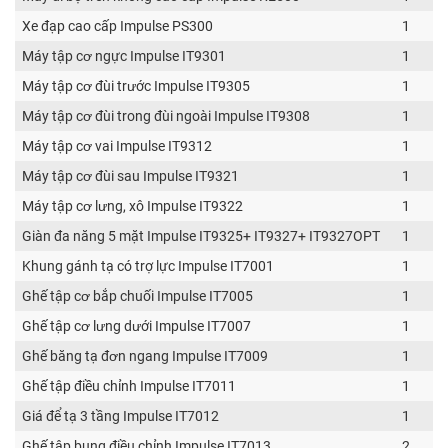
Xe đạp cao cấp Impulse PS300
1
Máy tập cơ ngực Impulse IT9301
1
Máy tập cơ đùi trước Impulse IT9305
1
Máy tập cơ đùi trong đùi ngoài Impulse IT9308
1
Máy tập cơ vai Impulse IT9312
1
Máy tập cơ đùi sau Impulse IT9321
1
Máy tập cơ lưng, xô Impulse IT9322
1
Giàn đa năng 5 mặt Impulse IT9325+ IT9327+ IT9327OPT
1
Khung gánh tạ có trợ lực Impulse IT7001
1
Ghế tập cơ bắp chuối Impulse IT7005
1
Ghế tập cơ lưng dưới Impulse IT7007
1
Ghế băng tạ đơn ngang Impulse IT7009
1
Ghế tập điều chỉnh Impulse IT7011
1
Giá để tạ 3 tầng Impulse IT7012
1
Ghế tập bung điều chỉnh Impulse IT7013
2