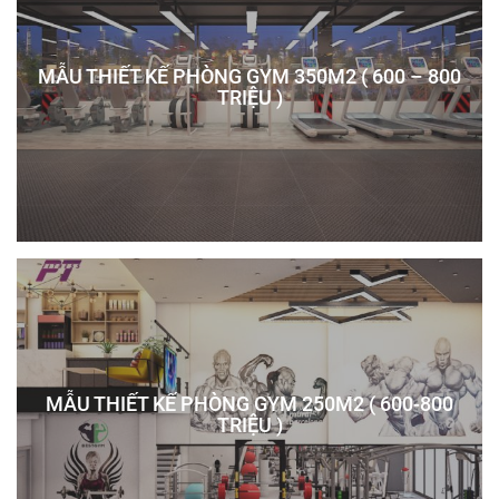
MẪU THIẾT KẾ PHÒNG GYM 350M2 ( 600 – 800
TRIỆU )
MẪU THIẾT KẾ PHÒNG GYM 250M2 ( 600-800
TRIỆU )