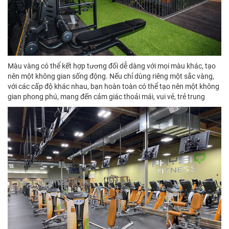
Màu vàng có thể kết hợp tương đối dễ dàng với mọi màu khác, tạo
nên một không gian sống động. Nếu chỉ dùng riêng một sắc vàng,
với các cấp độ khác nhau, bạn hoàn toàn có thể tạo nên một không
gian phong phú, mang đến cảm giác thoải mái, vui vẻ, trẻ trung