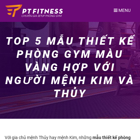
Skip
to
MENU
content
TOP 5 MẪU THIẾT KẾ
PHÒNG GYM MÀU
VÀNG HỢP VỚI
NGƯỜI MỆNH KIM VÀ
THỦY
Với gia chủ mệnh Thủy hay mệnh Kim, những
mẫu thiết kế phòng